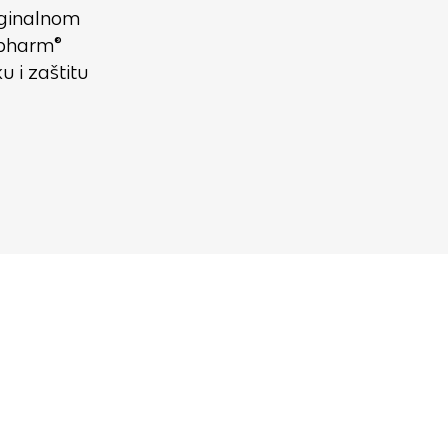
aginalnom
ipharm®
 i zaštitu