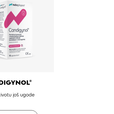
icija
DIGYNOL®
i
ivotu još ugode