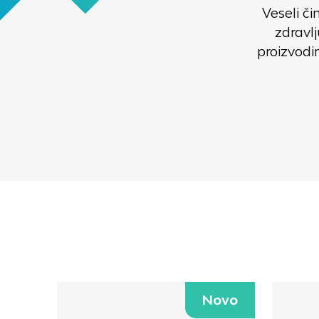
Veseli č
zdravl
proizvodi