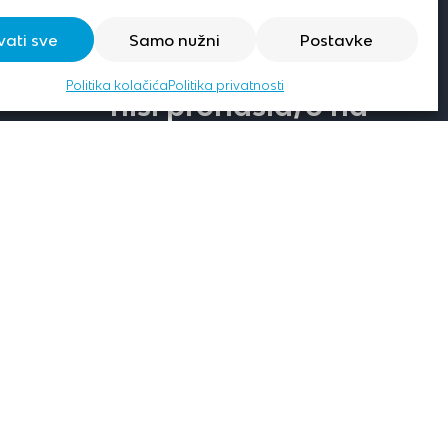
vati sve
Samo nužni
Postavke
Zanima te još nešto što
Politika kolačića
Politika privatnosti
nisi pronašla/o na
stranici?
JAVI NAM SE