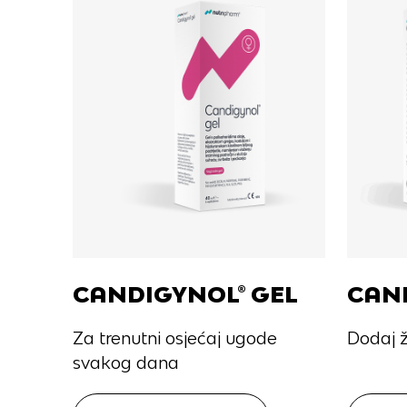
O nama
Mikronutr
CANDIGYNOL® GEL
CAN
Proizvod
Za trenutni osjećaj ugode
Dodaj ž
svakog dana