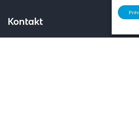
Prih
Kontakt
Milsing d.o.o.
Vukomerička ulica
16
10410 Velika Gorica
Tel +385 1 6379 444
milsing@milsing.com