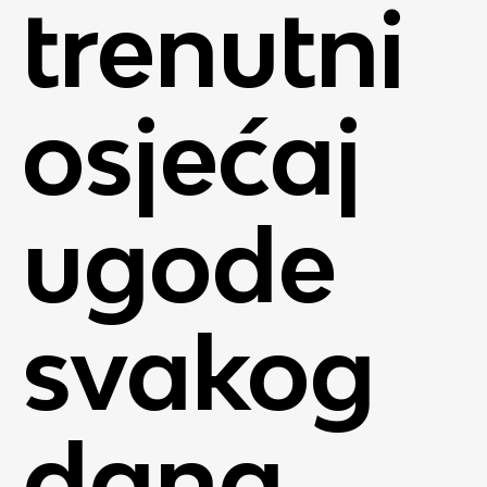
trenutni
osjećaj
ugode
svakog
dana