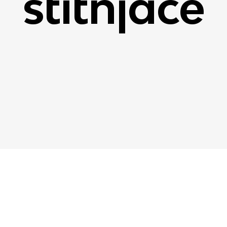
štitnjače