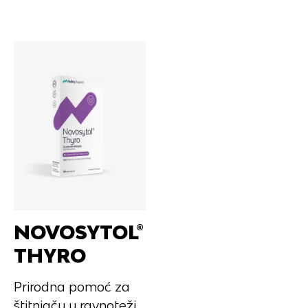
O nama
Mikronutri
NOVOSYTOL®
Proizvodi
THYRO
Prirodna pomoć za
štitnjaču u ravnoteži