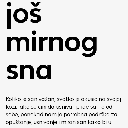
još
mirnog
sna
Koliko je san važan, svatko je okusio na svojoj
koži. Iako se čini da usnivanje ide samo od
sebe, ponekad nam je potrebna podrška za
opuštanje, usnivanje i miran san kako bi u