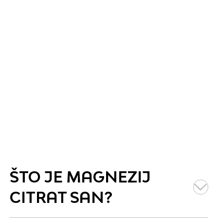
O nama
Mikronutri
ŠTO JE MAGNEZIJ
↓
CITRAT SAN?