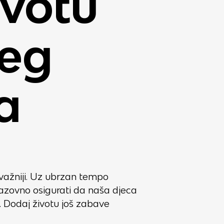
ivotu
jeg
a
jvažniji. Uz ubrzan tempo
azovno osigurati da naša djeca
i. Dodaj životu još zabave