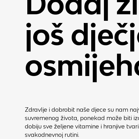
Dodaj ž
još dječ
osmijeh
Zdravlje i dobrobit naše djece su nam na
suvremenog života, ponekad može biti iz
dobiju sve željene vitamine i hranjive tvar
svakodnevnoj rutini.