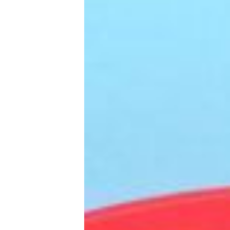
icija
i